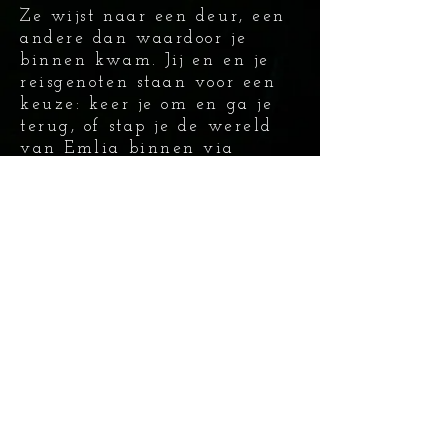
Ze wijst naar een deur, een
andere dan waardoor je
binnen kwam. Jij en en je
reisgenoten staan voor een
keuze: keer je om en ga je
terug, of stap je de wereld
van Emlia binnen via
Emmelocked om Iwflyn te
vinden en de eerste stap te
zetten om Exos te stoppen?
Zijn jullie er klaar voor?
durven jullie het aan? Start
dan nu jullie Quest
Emmelocked Escape room - havenstraat 22-28
5
4
- 8304 AH - Emmeloord - 06
1 6
73 79