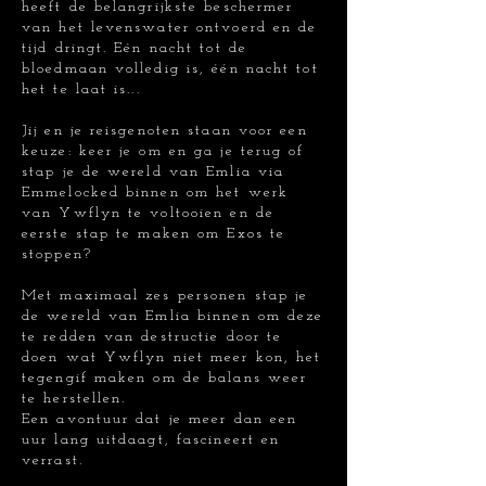
heeft de belangrijkste beschermer
van het levenswater ontvoerd en de
tijd dringt. Eén nacht tot de
bloedmaan volledig is, één nacht tot
het te laat is...
Jij en je reisgenoten staan voor een
keuze: keer je om en ga je terug of
stap je de wereld van Emlia via
Emmelocked binnen om het werk
van Ywflyn te voltooien en de
eerste stap te maken om Exos te
stoppen?
Met maximaal zes personen stap je
de wereld van Emlia binnen om deze
te redden van destructie door te
doen wat Ywflyn niet meer kon, het
tegengif maken om de balans weer
te herstellen.
Een avontuur dat je meer dan een
uur lang uitdaagt, fascineert en
verrast.