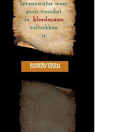
levenswater weer
puur voordat
de
bloedmaan
voltrokken
is
Reserveren