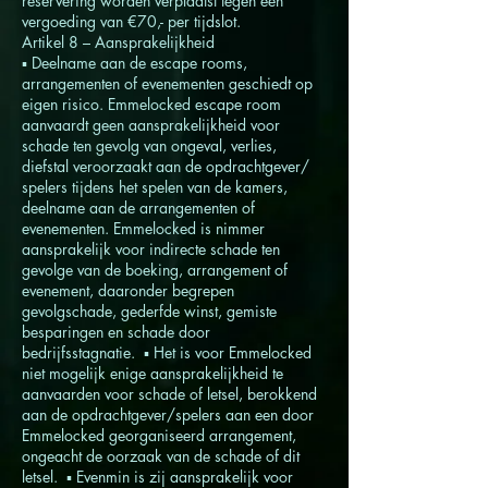
reservering worden verplaatst tegen een
vergoeding van €70,- per tijdslot.
Artikel 8 – Aansprakelijkheid
▪ Deelname aan de escape rooms,
arrangementen of evenementen geschiedt op
eigen risico. Emmelocked escape room
aanvaardt geen aansprakelijkheid voor
schade ten gevolg van ongeval, verlies,
diefstal veroorzaakt aan de opdrachtgever/
spelers tijdens het spelen van de kamers,
deelname aan de arrangementen of
evenementen. Emmelocked is nimmer
aansprakelijk voor indirecte schade ten
gevolge van de boeking, arrangement of
evenement, daaronder begrepen
gevolgschade, gederfde winst, gemiste
besparingen en schade door
bedrijfsstagnatie. ▪ Het is voor Emmelocked
niet mogelijk enige aansprakelijkheid te
aanvaarden voor schade of letsel, berokkend
aan de opdrachtgever/spelers aan een door
Emmelocked georganiseerd arrangement,
ongeacht de oorzaak van de schade of dit
letsel. ▪ Evenmin is zij aansprakelijk voor