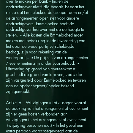
over te maken per bank ▪ Indien de
opdrachtgever niet tijdig betaalt, bestaat het
risico dat Emmelocked de escape room en/of
de arrangementen open stelt voor andere
opdrachtgevers. Emmelocked hoeft de
opdrachtgever hierover niet op de hoogte te
stellen. ▪ Alle kosten die Emmelocked moet
maken met betrekking tot de invordering van
het door de wederpartij verschuldigde
bedrag, zijn voor rekening van de
wederpartij.. ▪ De prijzen van arrangementen
/ evenementen zijn onder voorbehoud. ▪
Uitvoering op grond van overeenkomst
geschiedt op grond van tarieven, zoals die
zijn vastgesteld door Emmelocked en tevoren
aan de opdrachtgever/ speler bekend
zijn gemaakt.
Artikel 6 – Wijzigingen ▪ Tot 5 dagen vooraf
de boeking van het arrangement of evenement
zijn er geen kosten verbonden aan
wijzigingen in het arrangement of evenement
(wijziging personen e.d.) ▪ In het geval een
extra persoon wordt toegevoegd aan de