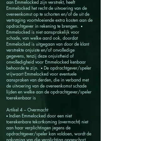
aan Emmelocked zijn verstrekt, heeft
Emmelocked het recht de uitvoering van de
overeenkomst op te schorten en/of de uit de
vertraging voortvloeiende extra kosten aan de
opdrachtgever in rekening te brengen. ▪
Emmelocked is niet aansprakelijk voor
schade, van welke aard ook, doordat
Emmelocked is uitgegaan van door de klant
verstrekte onjuiste en/of onvolledige
gegevens, tenzij deze onjuistheid of
onvolledigheid voor Emmelocked kenbaar
behoorde te zijn. ▪ De opdrachtgever/speler
vrijwaart Emmelocked voor eventuele
aanspraken van derden, die in verband met
de uitvoering van de overeenkomst schade
lijden en welke aan de opdrachtgever/speler
toerekenbaar is
Artikel 4 – Overmacht
▪ Indien Emmelocked door een niet
toerekenbare tekortkoming (overmacht) niet
aan haar verplichtingen jegens de
opdrachtgever/speler kan voldoen, wordt de
nakoming van die verplichting opgeschort