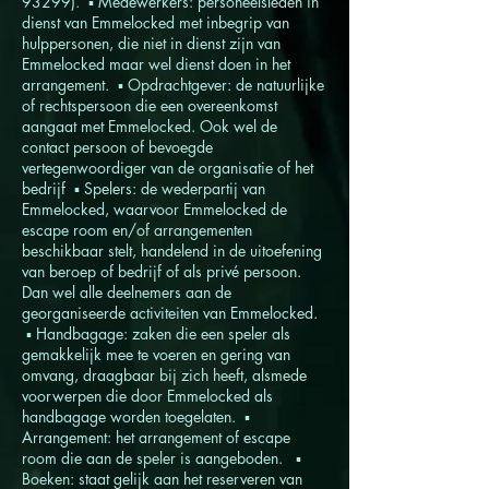
93299). ▪ Medewerkers: personeelsleden in
dienst van Emmelocked met inbegrip van
hulppersonen, die niet in dienst zijn van
Emmelocked maar wel dienst doen in het
arrangement. ▪ Opdrachtgever: de natuurlijke
of rechtspersoon die een overeenkomst
aangaat met Emmelocked. Ook wel de
contact persoon of bevoegde
vertegenwoordiger van de organisatie of het
bedrijf ▪ Spelers: de wederpartij van
Emmelocked, waarvoor Emmelocked de
escape room en/of arrangementen
beschikbaar stelt, handelend in de uitoefening
van beroep of bedrijf of als privé persoon.
Dan wel alle deelnemers aan de
georganiseerde activiteiten van Emmelocked.
▪ Handbagage: zaken die een speler als
gemakkelijk mee te voeren en gering van
omvang, draagbaar bij zich heeft, alsmede
voorwerpen die door Emmelocked als
handbagage worden toegelaten. ▪
Arrangement: het arrangement of escape
room die aan de speler is aangeboden. ▪
Boeken: staat gelijk aan het reserveren van