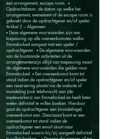
een arrangement, escape room. ▪
Opdrachtdatum: de datum op welke het
arrangement, evenement of de escape room is
geboekt door de opdrachtgever en/of speler.
Artikel 2 – Algemeen
▪ Deze algemene voorwaarden zijn van
toepassing op alle overeenkomsten welke
Emmelocked aangaat met een speler /
opdrachtgever. ▪ De algemene voorwaarden
van de losstaande activiteiten uit de
arrangementenzijn altijd van toepassing naast
de algemene voorwaarden die gelden voor
Emmelocked. ▪ Een overeenkomst komt tot
stand indien de opdrachtgever en/of speler
een reservering plaatst via de website of
mondeling (ook telefonisch) aan (de
medewerkers) van Emmelocked en heeft laten
weten definitief te willen boeken. Hierdoor
gaat de opdrachtgever een (mondelinge)
overeenkomst aan. Daarnaast komt er een
overeenkomst tot stand indien de
opdrachtgever een email stuurt naar
Emmelocked waarin hij/zij aangeeft definitief
te willen boeken. ▪ Degene die namens of ten